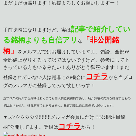
まだまだ頑張ります！応援よろしくお願いしますー！
記事で紹介してい
手前味噌になりますけど、実は
る銘柄よりも自信アリ
「非公開銘
な
柄」
をメルマガではお届けしていますよ。勿論、全部が
全部値上がりするって訳ではないですけど、参考にして下
さっている方もいるみたい！ありがとう御座います！まだ
コチラ
登録されていない人は是非この機会に
から当ブロ
グのメルマガに登録してみて欲しいっす！
当ブログの紹介する銘柄はあくまでも個人的監視銘柄であり、紹介銘柄の売買を推奨するもの
ではありません。投資助言でもありません。投資判断は自己責任でお願いします。
▼ズバババババ!!!!!!!!!メルマガ会員にだけ”非公開注目銘
コチラ
柄”公開してます。登録は
から！