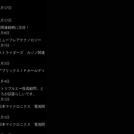
4月17日
4月17日
ル関連銘柄に注目！
3月8日
6 ニューフレアテクノロジー
3月7日
 ストライダーズ カジノ関連
3月5日
 アプリックスＩＰホールディ
ス
3月4日
「トリプルエー投資顧問」と
ころが話題らしいです。
3月1日
 日本マイクロニクス 電池関
3月1日
 日本マイクロニクス 電池関