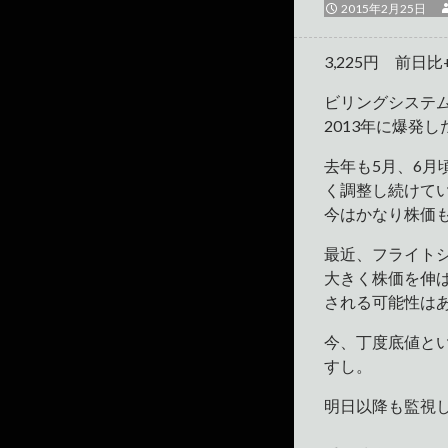
2015年2月25日
3,225円 前日比+
ビリングシステ
2013年に爆発
去年も5月、6
く調整し続けて
今はかなり株価
最近、フライト
大きく株価を伸
される可能性は
今、丁度底値と
すし。
明日以降も監視