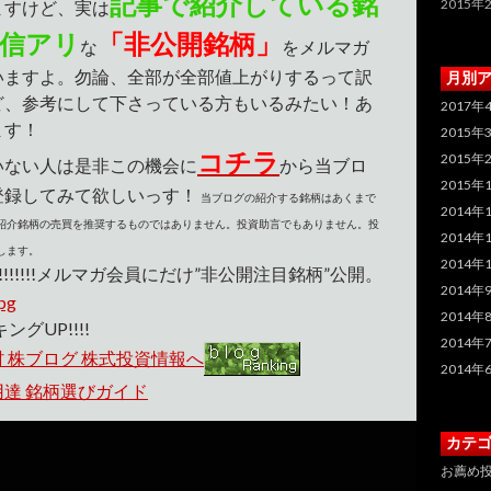
記事で紹介している銘
2015年
ますけど、実は
信アリ
「非公開銘柄」
な
をメルマガ
いますよ。勿論、全部が全部値上がりするって訳
月別
ど、参考にして下さっている方もいるみたい！あ
2017年
ます！
2015年
コチラ
2015年
いない人は是非この機会に
から当ブロ
2015年
登録してみて欲しいっす！
当ブログの紹介する銘柄はあくまで
2014年
紹介銘柄の売買を推奨するものではありません。投資助言でもありません。投
2014年
します。
2014年
!!!!!!!メルマガ会員にだけ”非公開注目銘柄”公開。
2014年
2014年
ングUP!!!!
2014年
2014年
カテ
お薦め