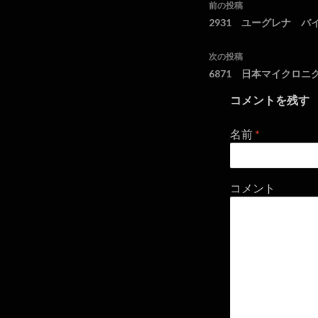
前の投稿
投稿ナビゲ
2931 ユーグレナ バ
次の投稿
6871 日本マイクロ
コメントを残す
名前
*
コメント