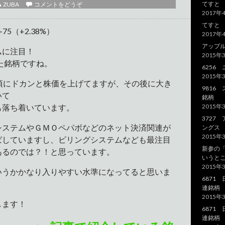
てすと
ZUBA
コメントをどうぞ
2017年
てすと
75（+2.38%）
2017年
アップ
ムに注目！
2015年
した銘柄ですね。
625
2015年
月頃にドカンと株価を上げてますが、その後に大き
9816
いて
銘柄
も落ち着いています。
2015年
3727
システムやＧＭＯペパボなどのネット決済関連が
ング
2015年
ばしていますし、ビリングシステムなども最注目
新参の
あるのでは？！と思っています。
いうと
2015年
いうかかなり入りやすい水準になってると思いま
6871
連銘柄
2015年
します！
6871
連銘柄