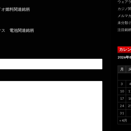
ウェア
ーション
カジノ
イオ燃料関連銘柄
メルマ
未分類
(
注目銘
ニクス 電池関連銘柄
カレ
2026年
月
3
4
10
1
17
1
24
2
31
« 4月